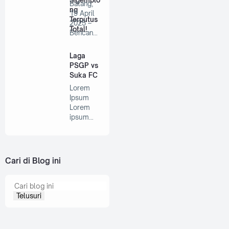
Sigemplo
Batang,
ng
19 April
Terputus
2025 –
Total!
Bencana
longsor
kembali…
Laga
PSGP vs
Suka FC
Lorem
Ipsum
Lorem
ipsum
dolor sit
amet,
consect…
Cari di Blog ini