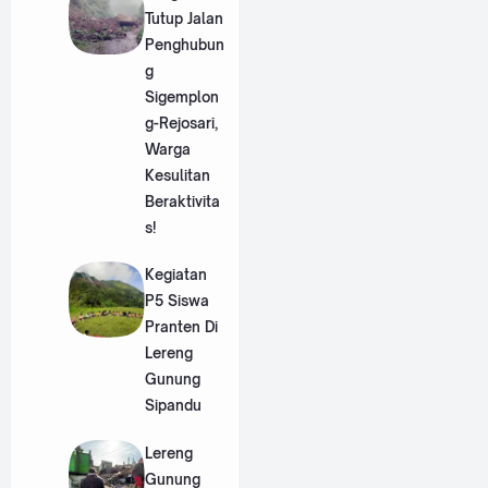
Tutup Jalan
Penghubun
g
Sigemplon
g-Rejosari,
Warga
Kesulitan
Beraktivita
s!
Kegiatan
P5 Siswa
Pranten Di
Lereng
Gunung
Sipandu
Lereng
Gunung