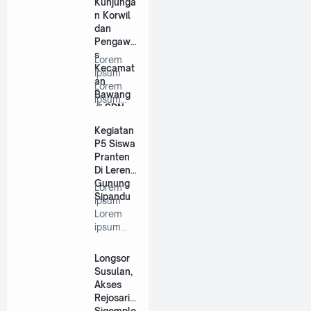
Kunjunga
consect…
n Korwil
dan
Pengawa
s
Lorem
Kecamat
Ipsum
an
Lorem
Bawang
ipsum
di SDN
dolor sit
Pranten
amet,
Kegiatan
1
consect…
P5 Siswa
Pranten
Di Lereng
Gunung
Lorem
Sipandu
Ipsum
Lorem
ipsum
dolor sit
amet,
Longsor
consect…
Susulan,
Akses
Rejosari -